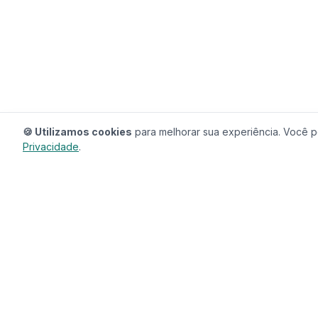
🍪 Utilizamos cookies
para melhorar sua experiência. Você po
Privacidade
.
RedeCasas
O ecossistema completo para sua casa.
Imóveis, profissionais, decoração e tudo que
seu lar precisa em um só lugar.