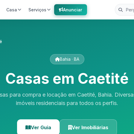
Casa
Serviços
Anunciar
é
Bahia · BA
Casas em Caetité
sas para compra e locação em Caetité, Bahia. Divers
imóveis residenciais para todos os perfis.
Ver Guia
Ver Imobiliárias