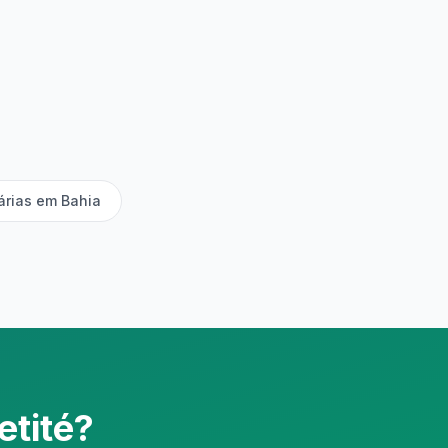
iárias em Bahia
etité?