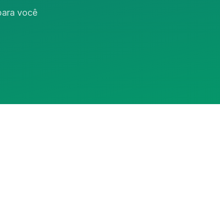
 para você
Assistente RedeCasas
online