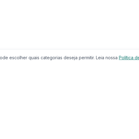
de escolher quais categorias deseja permitir. Leia nossa
Política d
Produtos
Serviços
Imóveis à Venda
Calculador
Casas
Financiam
Condomínios
Comparar 
Lançamentos
Corretores
Terrenos
Educação