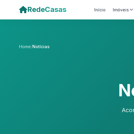
Pular para o conteúdo principal
RedeCasas
Início
Imóveis
Home
/
Notícias
No
Acom