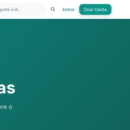
Entrar
Criar Conta
ias
bre o