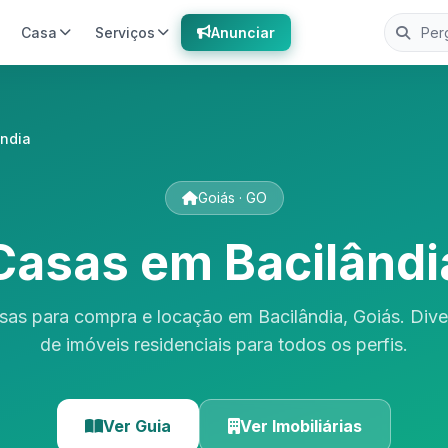
Casa
Serviços
Anunciar
ândia
Goiás · GO
Casas em Bacilândi
sas para compra e locação em Bacilândia, Goiás. Div
de imóveis residenciais para todos os perfis.
Ver Guia
Ver Imobiliárias