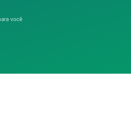
 para você
Assistente RedeCasas
online