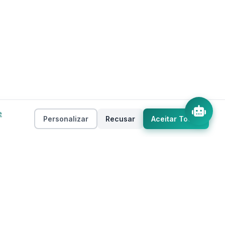
e
Personalizar
Recusar
Aceitar Todos
Empresa
as
Sobre
ento
Estados
Taxas
Regiões