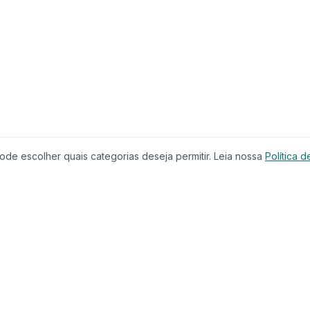
de escolher quais categorias deseja permitir. Leia nossa
Política d
Produtos
Serviços
Imóveis à Venda
Calculador
Casas
Financiam
Condomínios
Comparar 