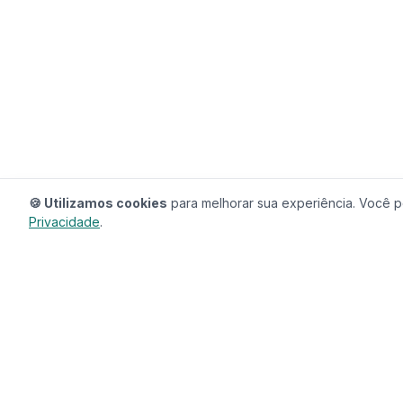
🍪 Utilizamos cookies
para melhorar sua experiência. Você po
Privacidade
.
RedeCasas
O ecossistema completo para sua casa.
Imóveis, profissionais, decoração e tudo que