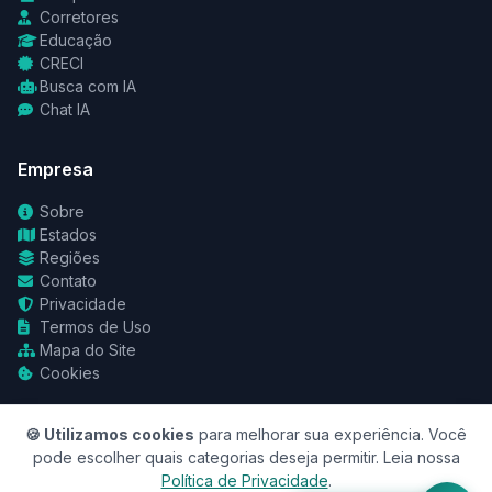
Corretores
Educação
CRECI
Busca com IA
Chat IA
Empresa
Sobre
Estados
Regiões
Contato
Privacidade
Termos de Uso
Mapa do Site
Cookies
🍪 Utilizamos cookies
para melhorar sua experiência. Você
pode escolher quais categorias deseja permitir. Leia nossa
Política de Privacidade
.
© 2026 RedeCasas. Todos os direitos reservados.