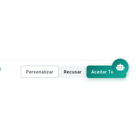
e
Personalizar
Recusar
Aceitar Todos
Empresa
as
Sobre
ento
Estados
Taxas
Regiões