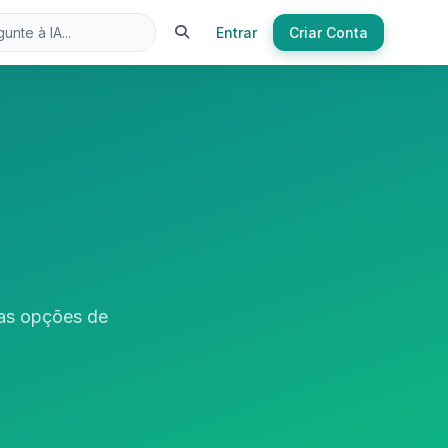
Entrar
Criar Conta
a
sas opções de