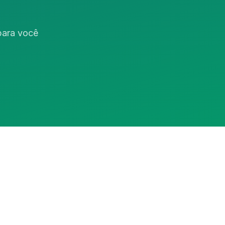
 para você
Assistente RedeCasas
online