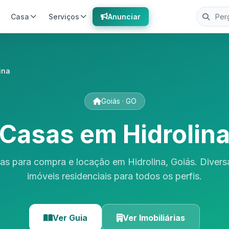
Casa
Serviços
Anunciar
ina
Goiás · GO
Casas em Hidrolin
as para compra e locação em Hidrolina, Goiás. Diver
imóveis residenciais para todos os perfis.
Ver Guia
Ver Imobiliárias