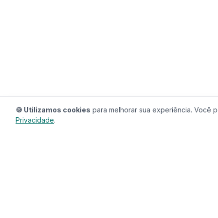
🍪 Utilizamos cookies
para melhorar sua experiência. Você po
Privacidade
.
RedeCasas
O ecossistema completo para sua casa.
Imóveis, profissionais, decoração e tudo que