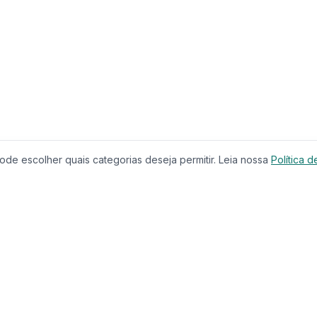
de escolher quais categorias deseja permitir. Leia nossa
Política d
Produtos
Serviços
Imóveis à Venda
Calculador
Casas
Financiam
Condomínios
Comparar 