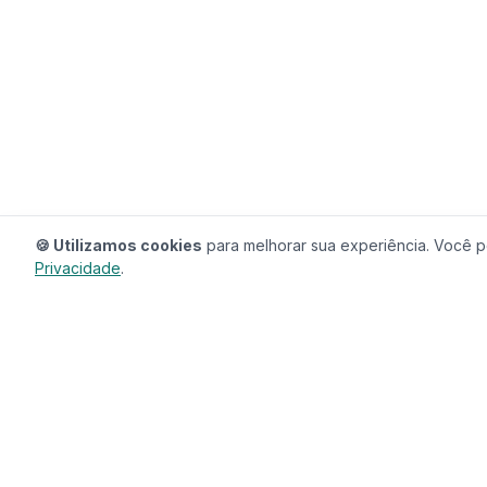
🍪 Utilizamos cookies
para melhorar sua experiência. Você po
Privacidade
.
RedeCasas
O ecossistema completo para sua casa.
Imóveis, profissionais, decoração e tudo que