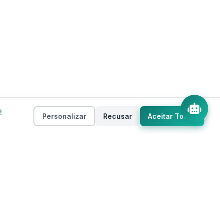
e
Personalizar
Recusar
Aceitar Todos
Empresa
as
Sobre
ento
Estados
Taxas
Regiões