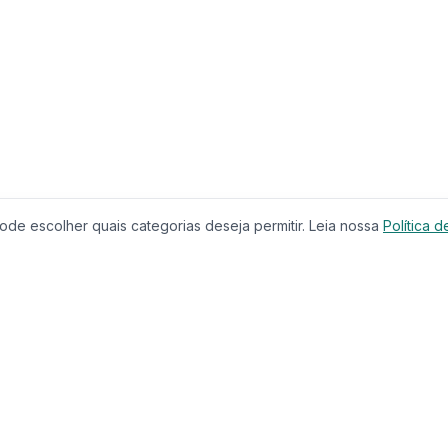
de escolher quais categorias deseja permitir. Leia nossa
Política d
Produtos
Serviços
Imóveis à Venda
Calculador
Casas
Financiam
Condomínios
Comparar 