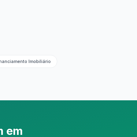
nanciamento Imobiliário
m em