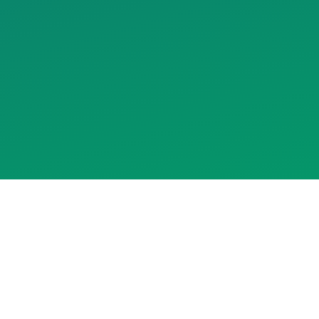
Assistente RedeCasas
online