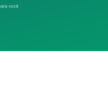
 para você
Assistente RedeCasas
online