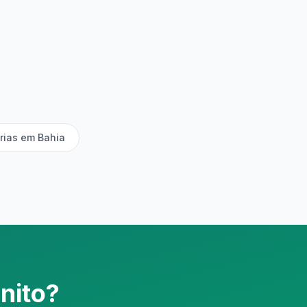
árias em Bahia
nito?