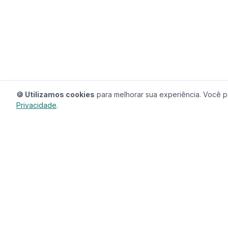
🍪 Utilizamos cookies
para melhorar sua experiência. Você po
Privacidade
.
RedeCasas
O ecossistema completo para sua casa.
Imóveis, profissionais, decoração e tudo que
seu lar precisa em um só lugar.