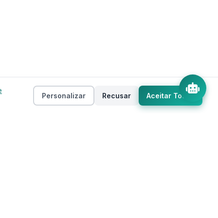
e
Personalizar
Recusar
Aceitar Todos
Empresa
as
Sobre
ento
Estados
Taxas
Regiões
Contato
Privacidade