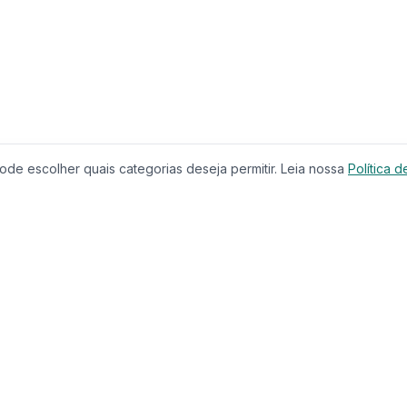
de escolher quais categorias deseja permitir. Leia nossa
Política d
Produtos
Serviços
Imóveis à Venda
Calculador
Casas
Financiam
Condomínios
Comparar 
Lançamentos
Corretores
Terrenos
Educação