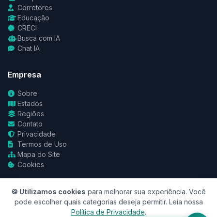
Corretores
Educação
CRECI
Busca com IA
Chat IA
Empresa
Sobre
Estados
Regiões
Contato
Privacidade
Termos de Uso
Mapa do Site
Cookies
🍪 Utilizamos cookies
para melhorar sua experiência. Você
pode escolher quais categorias deseja permitir. Leia nossa
Política de Privacidade
.
© 2026 RedeCasas. Todos os direitos reservados.