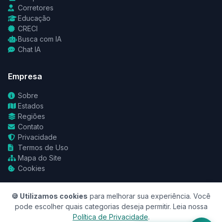
Corretores
Educação
CRECI
Busca com IA
Chat IA
Empresa
Sobre
Estados
Regiões
Contato
Privacidade
Termos de Uso
Mapa do Site
Cookies
🍪 Utilizamos cookies
para melhorar sua experiência. Você
pode escolher quais categorias deseja permitir. Leia nossa
Política de Privacidade
.
© 2026 RedeCasas. Todos os direitos reservados.