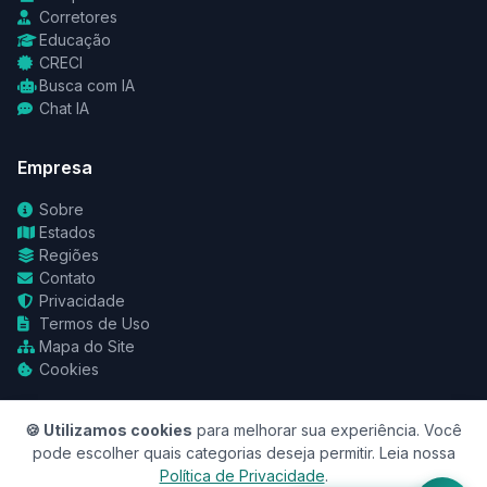
Corretores
Educação
CRECI
Busca com IA
Chat IA
Empresa
Sobre
Estados
Regiões
Contato
Privacidade
Termos de Uso
Mapa do Site
Cookies
🍪 Utilizamos cookies
para melhorar sua experiência. Você
pode escolher quais categorias deseja permitir. Leia nossa
Política de Privacidade
.
© 2026 RedeCasas. Todos os direitos reservados.