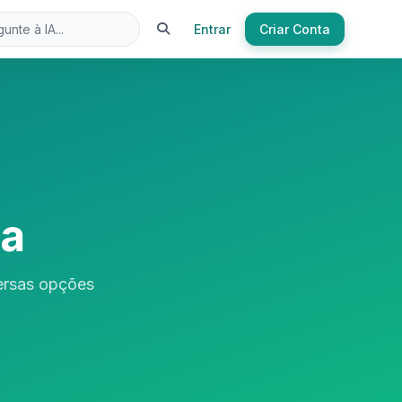
Entrar
Criar Conta
sa
ersas opções