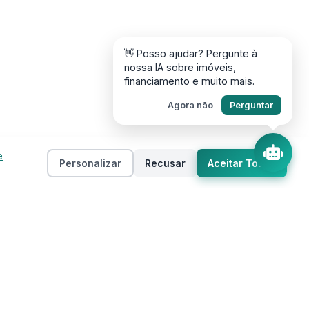
👋 Posso ajudar? Pergunte à
nossa IA sobre imóveis,
financiamento e muito mais.
Agora não
Perguntar
e
Personalizar
Recusar
Aceitar Todos
Empresa
as
Sobre
ento
Estados
Taxas
Regiões