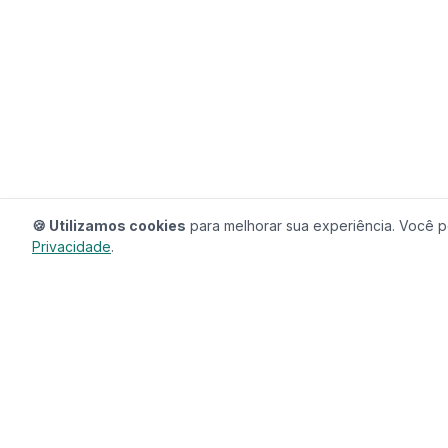
🍪 Utilizamos cookies
para melhorar sua experiência. Você po
Privacidade
.
RedeCasas
O ecossistema completo para sua casa.
Imóveis, profissionais, decoração e tudo que