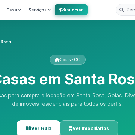
Casa
Serviços
Anunciar
 Rosa
Goiás · GO
asas em Santa Ro
sas para compra e locação em Santa Rosa, Goiás. Div
de imóveis residenciais para todos os perfis.
Ver Guia
Ver Imobiliárias