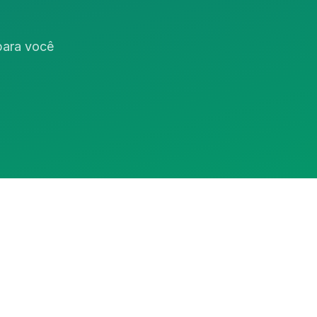
 para você
Assistente RedeCasas
online