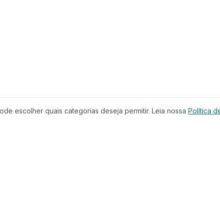
de escolher quais categorias deseja permitir. Leia nossa
Política d
Produtos
Serviços
Imóveis à Venda
Calculador
Casas
Financiam
Condomínios
Comparar 