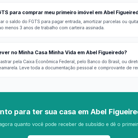
GTS para comprar meu primeiro imóvel em Abel Figueire
r o saldo do FGTS para pagar entrada, amortizar parcelas ou quita
o menos 3 anos de trabalho com carteira assinada.
ver no Minha Casa Minha Vida em Abel Figueiredo?
trar pela Caixa Econômica Federal, pelo Banco do Brasil, ou diret
eamarela. Leve toda a documentação pessoal e comprovante de re
nto para ter sua casa em Abel Figueir
agora quanto você pode receber de subsídio e dê o primei