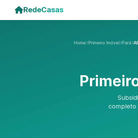
Pular para o conteúdo principal
RedeCasas
Home
Primeiro Imóvel
Pará
A
Primeir
Subsid
completo 