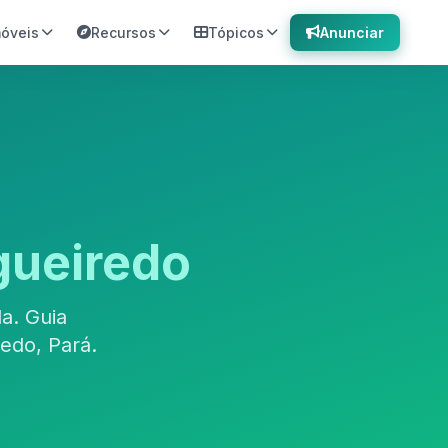
móveis
Recursos
Tópicos
Anunciar
gueiredo
a. Guia
edo, Pará.