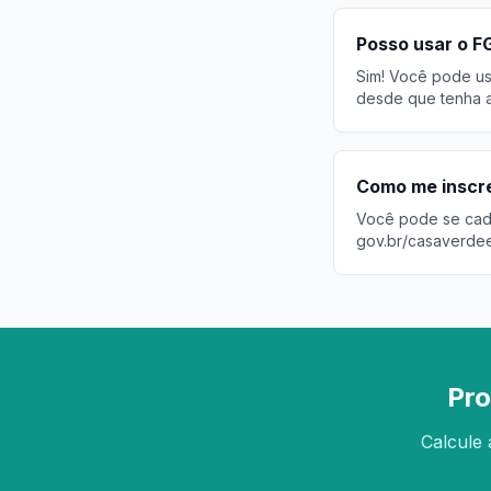
Posso usar o F
Sim! Você pode usa
desde que tenha a
Como me inscre
Você pode se cadas
gov.br/casaverde
Pro
Calcule 