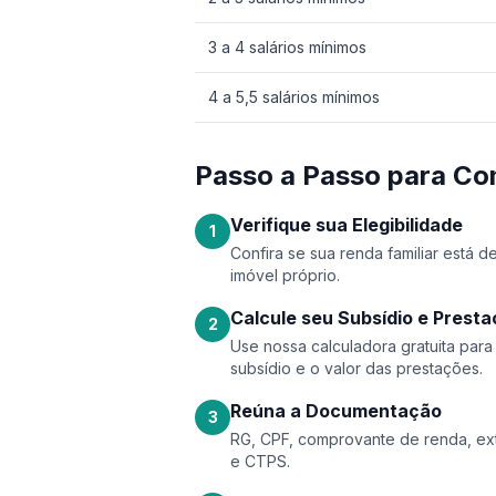
3 a 4 salários mínimos
4 a 5,5 salários mínimos
Passo a Passo para Co
Verifique sua Elegibilidade
1
Confira se sua renda familiar está 
imóvel próprio.
Calcule seu Subsídio e Prest
2
Use nossa calculadora gratuita par
subsídio e o valor das prestações.
Reúna a Documentação
3
RG, CPF, comprovante de renda, ext
e CTPS.