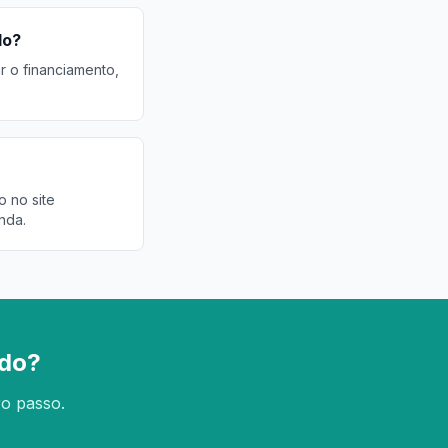
do?
r o financiamento,
o no site
nda.
edo?
ro passo.