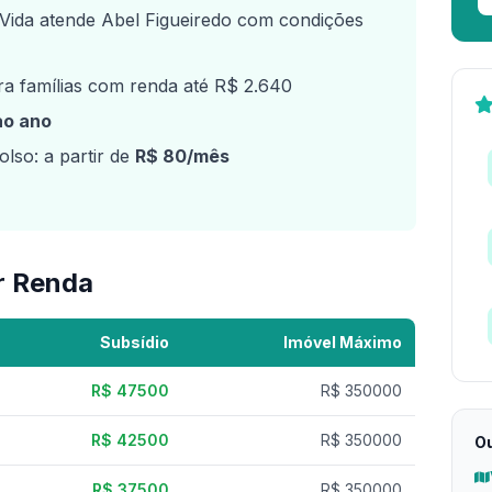
ida atende Abel Figueiredo com condições
a famílias com renda até R$ 2.640
ao ano
lso: a partir de
R$ 80/mês
r Renda
Subsídio
Imóvel Máximo
R$ 47500
R$ 350000
R$ 42500
R$ 350000
Ou
R$ 37500
R$ 350000