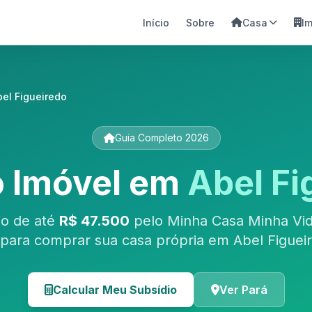
Início
Sobre
Casa
I
bel Figueiredo
Guia Completo 2026
o Imóvel em
Abel Fi
io de até
R$ 47.500
pelo Minha Casa Minha Vid
para comprar sua casa própria em Abel Figueir
Calcular Meu Subsídio
Ver Pará