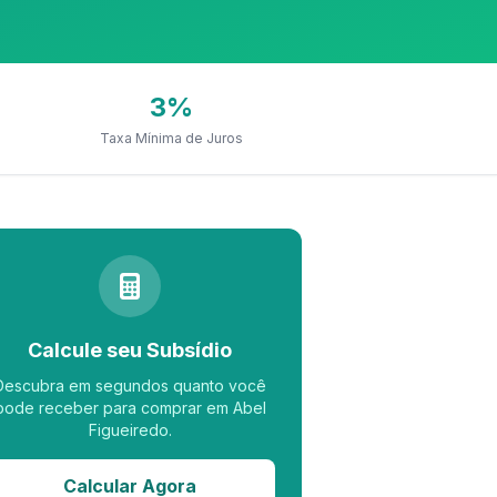
3%
Taxa Mínima de Juros
Calcule seu Subsídio
Descubra em segundos quanto você
pode receber para comprar em Abel
Figueiredo.
Calcular Agora