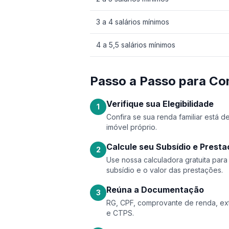
3 a 4 salários mínimos
4 a 5,5 salários mínimos
Passo a Passo para Co
Verifique sua Elegibilidade
1
Confira se sua renda familiar está 
imóvel próprio.
Calcule seu Subsídio e Prest
2
Use nossa calculadora gratuita par
subsídio e o valor das prestações.
Reúna a Documentação
3
RG, CPF, comprovante de renda, ext
e CTPS.