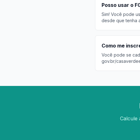
Posso usar o F
Sim! Você pode usa
desde que tenha a
Como me inscr
Você pode se cadas
gov.br/casaverde
Calcule 