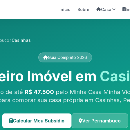
Início
Sobre
Casa
I
buco
Casinhas
Guia Completo 2026
eiro Imóvel em
Cas
io de até
R$ 47.500
pelo Minha Casa Minha Vid
para comprar sua casa própria em Casinhas, P
Calcular Meu Subsídio
Ver Pernambuco