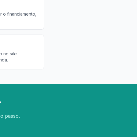
r o financiamento,
o no site
nda.
?
ro passo.