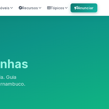
móveis
Recursos
Tópicos
Anunciar
inhas
a. Guia
ernambuco.