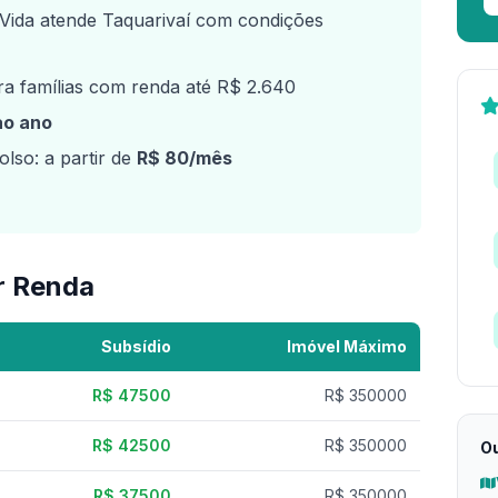
ida atende Taquarivaí com condições
a famílias com renda até R$ 2.640
ao ano
lso: a partir de
R$ 80/mês
r Renda
Subsídio
Imóvel Máximo
R$ 47500
R$ 350000
R$ 42500
R$ 350000
Ou
R$ 37500
R$ 350000