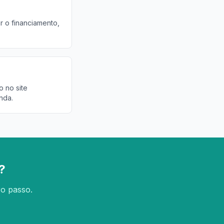
r o financiamento,
o no site
nda.
?
ro passo.