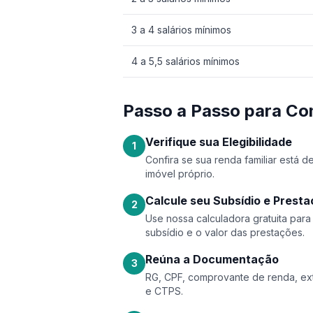
3 a 4 salários mínimos
4 a 5,5 salários mínimos
Passo a Passo para Co
Verifique sua Elegibilidade
1
Confira se sua renda familiar está 
imóvel próprio.
Calcule seu Subsídio e Prest
2
Use nossa calculadora gratuita par
subsídio e o valor das prestações.
Reúna a Documentação
3
RG, CPF, comprovante de renda, ext
e CTPS.