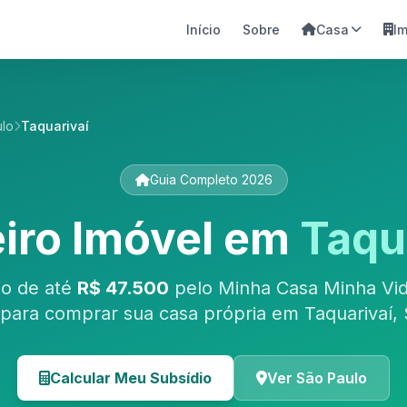
Início
Sobre
Casa
I
ulo
Taquarivaí
Guia Completo 2026
iro Imóvel em
Taqu
io de até
R$ 47.500
pelo Minha Casa Minha Vid
para comprar sua casa própria em Taquarivaí, 
Calcular Meu Subsídio
Ver São Paulo