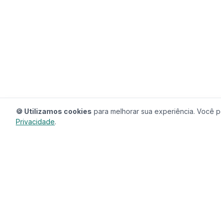
🍪 Utilizamos cookies
para melhorar sua experiência. Você po
Privacidade
.
RedeCasas
O ecossistema completo para sua casa.
Imóveis, profissionais, decoração e tudo que