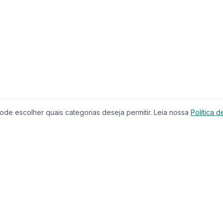
de escolher quais categorias deseja permitir. Leia nossa
Política d
Produtos
Serviços
Imóveis à Venda
Calculador
Casas
Financiam
Condomínios
Comparar 