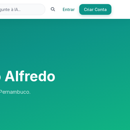
Entrar
Criar Conta
 Alfredo
, Pernambuco.