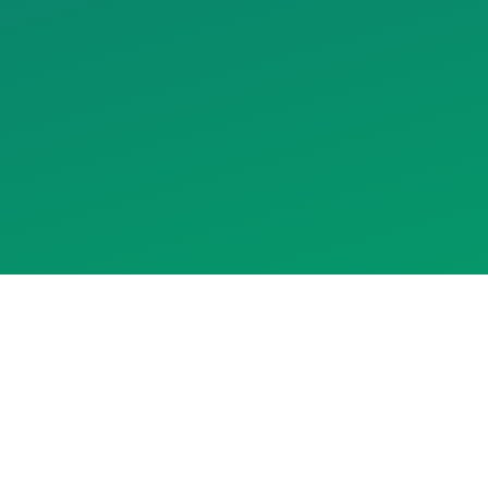
Assistente RedeCasas
online