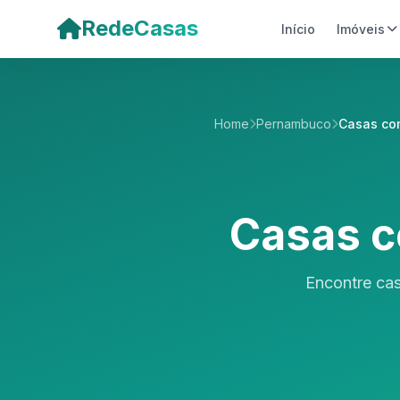
Pular para o conteúdo principal
RedeCasas
Início
Imóveis
Home
Pernambuco
Casas co
Casas c
Encontre cas