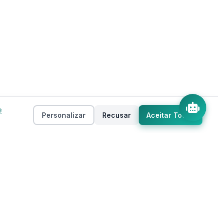
e
Personalizar
Recusar
Aceitar Todos
Empresa
as
Sobre
ento
Estados
Taxas
Regiões