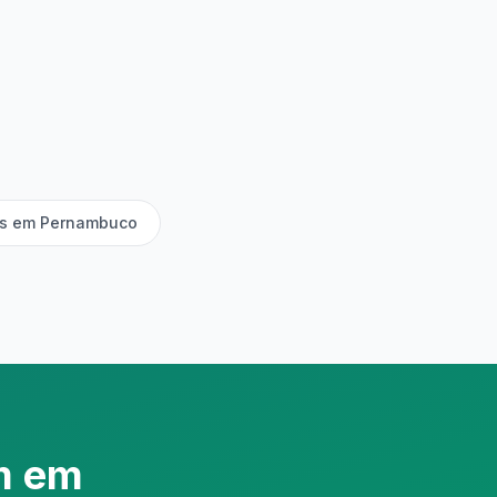
ias em Pernambuco
m em