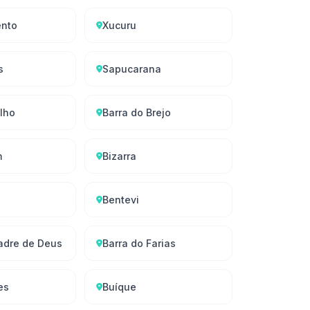
ento
Xucuru
s
Sapucarana
lho
Barra do Brejo
m
Bizarra
Bentevi
adre de Deus
Barra do Farias
es
Buíque