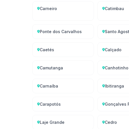
Carneiro
Catimbau
Ponte dos Carvalhos
Santo Agos
Caetés
Calçado
Camutanga
Canhotinho
Carnaíba
Ibitiranga
Carapotós
Gonçalves F
Laje Grande
Cedro