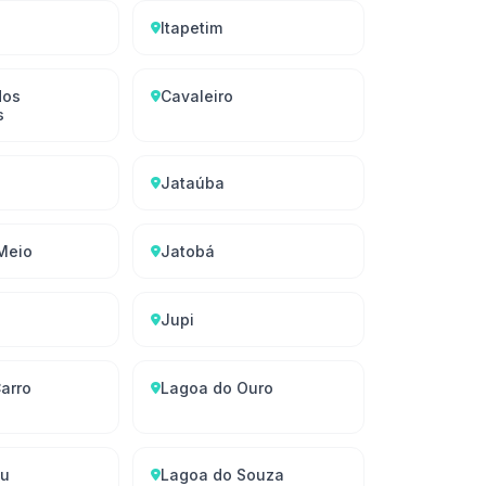
Itapetim
dos
Cavaleiro
s
Jataúba
Meio
Jatobá
Jupi
arro
Lagoa do Ouro
su
Lagoa do Souza