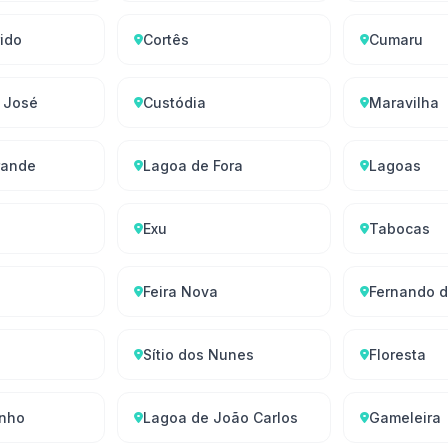
ido
Cortês
Cumaru
o José
Custódia
Maravilha
rande
Lagoa de Fora
Lagoas
Exu
Tabocas
Feira Nova
Fernando 
Sítio dos Nunes
Floresta
inho
Lagoa de João Carlos
Gameleira