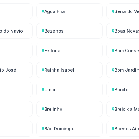
Água Fria
Serra do V
o do Navio
Bezerros
Boas Nova
Feitoria
Bom Conse
ão José
Rainha Isabel
Bom Jardi
Umari
Bonito
Brejinho
Brejo da M
São Domingos
Buenos Air