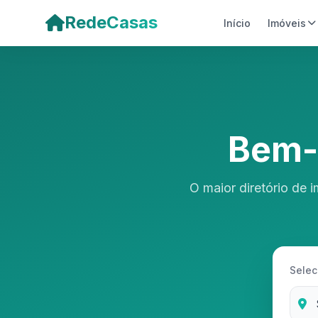
Pular para o conteúdo principal
RedeCasas
Início
Imóveis
Bem-
O maior diretório de 
Selec