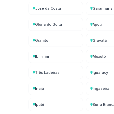
José da Costa
Garanhuns
Glória do Goitá
Apoti
Granito
Gravatá
Ibimirim
Moxotó
Três Ladeiras
Iguaracy
Inajá
Ingazeira
Ipubi
Serra Branc