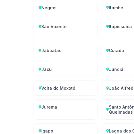
Negras
Itambé
São Vicente
Itapissuma
Jaboatão
Curado
Jacu
Jundiá
Volta do Moxotó
João Alfred
Jurema
Santo Antôn
Queimadas
Igapó
Lagoa dos 