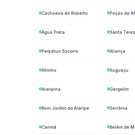
Cachoeira do Roberto
Poção de Af
Água Preta
Santa Tere
Perpétuo Socorro
Aliança
Altinho
Ituguaçu
Araripina
Gergelim
Bom Jardim do Araripe
Serrânia
Carimã
Belém de M