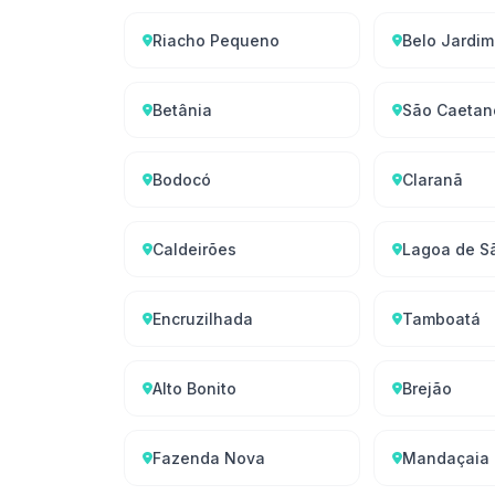
Riacho Pequeno
Belo Jardim
Betânia
São Caetan
Bodocó
Claranã
Caldeirões
Lagoa de S
Encruzilhada
Tamboatá
Alto Bonito
Brejão
Fazenda Nova
Mandaçaia