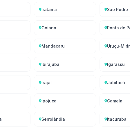
Iratama
São Pedro
Goiana
Ponta de P
Mandacaru
Uruçu-Miri
Ibirajuba
Igarassu
Irajaí
Jabitacá
Ipojuca
Camela
a
Serrolândia
Itacuruba