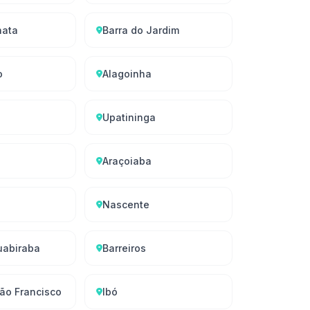
hata
Barra do Jardim
o
Alagoinha
Upatininga
Araçoiaba
Nascente
uabiraba
Barreiros
ão Francisco
Ibó