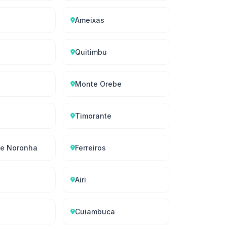
Ameixas
Quitimbu
Monte Orebe
Timorante
de Noronha
Ferreiros
Airi
Cuiambuca