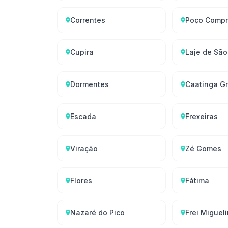
Correntes
Poço Compr
Cupira
Laje de Sã
Dormentes
Caatinga G
Escada
Frexeiras
Viração
Zé Gomes
Flores
Fátima
Nazaré do Pico
Frei Miguel