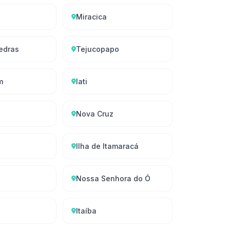
Miracica
edras
Tejucopapo
m
Iati
Nova Cruz
Ilha de Itamaracá
Nossa Senhora do Ó
Itaíba