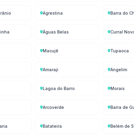
rânio
Agrestina
Barra do C
zinha
Águas Belas
Curral Nov
Macujê
Tupaoca
Amaraji
Angelim
Lagoa do Barro
Morais
Arcoverde
Barra de G
aria
Batateira
Belém de S