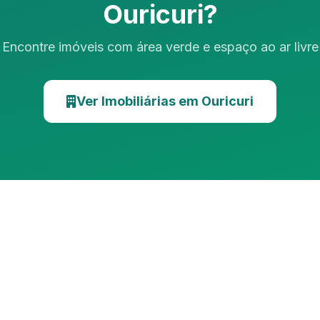
Ouricuri?
Encontre imóveis com área verde e espaço ao ar livre
Ver Imobiliárias em Ouricuri