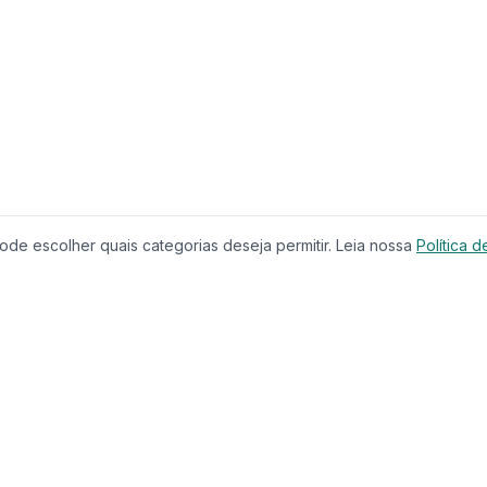
de escolher quais categorias deseja permitir. Leia nossa
Política d
Produtos
Serviços
Imóveis à Venda
Calculador
Casas
Financiam
Condomínios
Comparar 