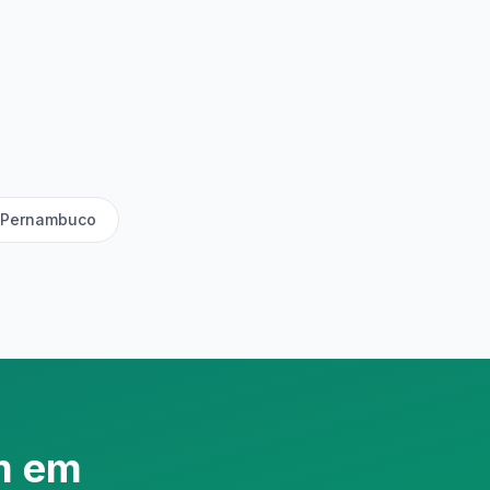
m Pernambuco
m em