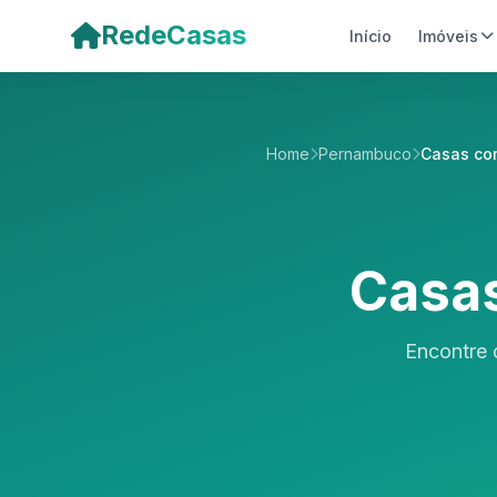
Pular para o conteúdo principal
RedeCasas
Início
Imóveis
Home
Pernambuco
Casas com
Casas
Encontre 