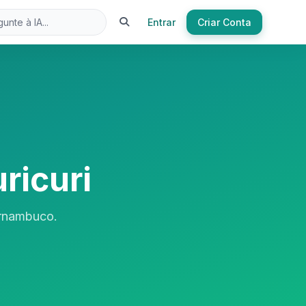
Entrar
Criar Conta
ricuri
ernambuco.