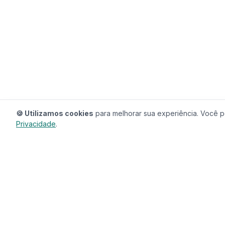
🍪 Utilizamos cookies
para melhorar sua experiência. Você po
Privacidade
.
RedeCasas
O ecossistema completo para sua casa.
Imóveis, profissionais, decoração e tudo que