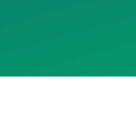
Assistente RedeCasas
online