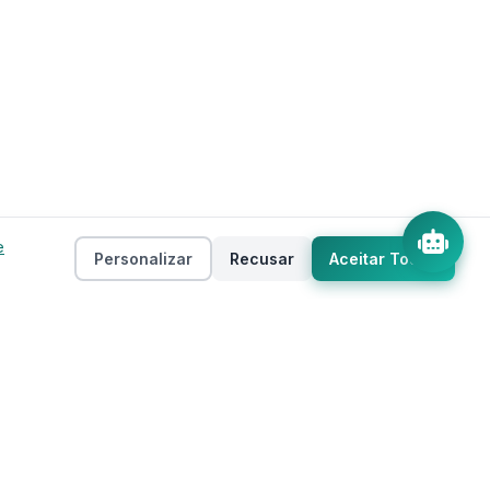
e
Personalizar
Recusar
Aceitar Todos
Empresa
as
Sobre
ento
Estados
Taxas
Regiões