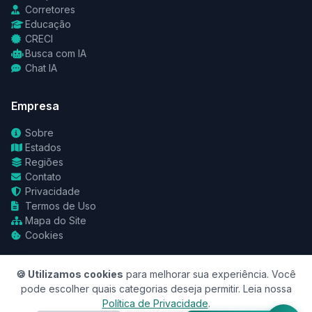
Corretores
Educação
CRECI
Busca com IA
Chat IA
Empresa
Sobre
Estados
Regiões
Contato
Privacidade
Termos de Uso
Mapa do Site
Cookies
🍪 Utilizamos cookies
para melhorar sua experiência. Você
pode escolher quais categorias deseja permitir. Leia nossa
Política de Privacidade
.
© 2026 RedeCasas. Todos os direitos reservados.