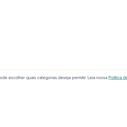
de escolher quais categorias deseja permitir. Leia nossa
Política d
Produtos
Serviços
Imóveis à Venda
Calculador