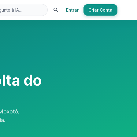
Entrar
Criar Conta
lta do
 Moxotó,
ia.