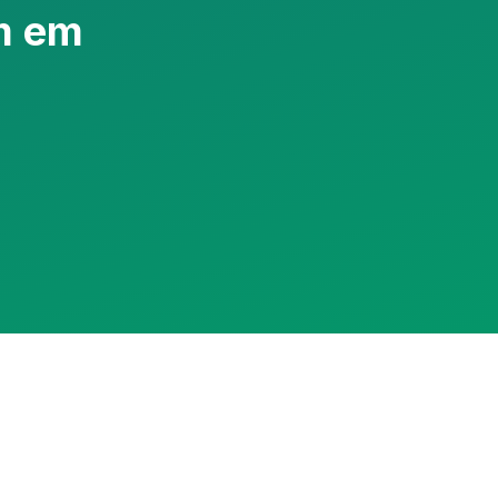
m em
Assistente RedeCasas
online