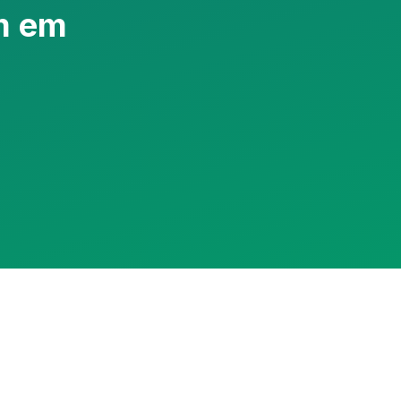
m em
Assistente RedeCasas
online