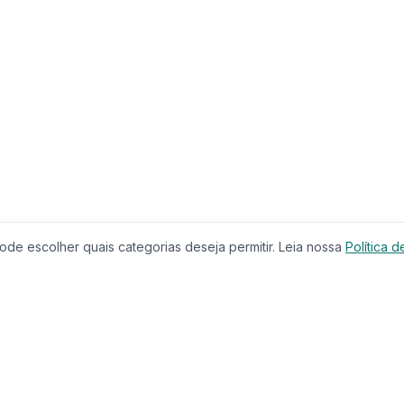
de escolher quais categorias deseja permitir. Leia nossa
Política d
Produtos
Serviços
Imóveis à Venda
Calculador