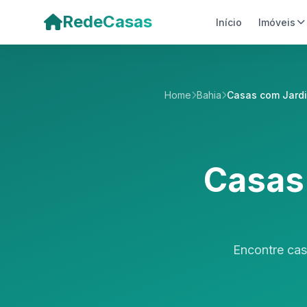
Pular para o conteúdo principal
RedeCasas
Início
Imóveis
Home
Bahia
Casas com Jard
Casas
Encontre cas