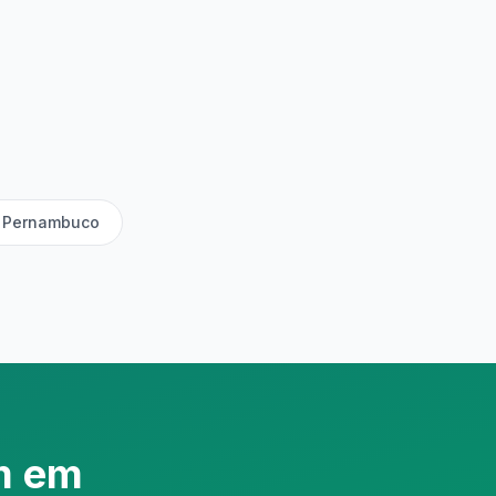
m Pernambuco
m em