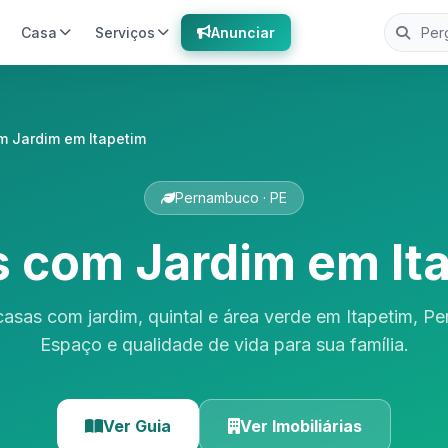
Casa
Serviços
Anunciar
m Jardim em Itapetim
Pernambuco · PE
 com Jardim em It
casas com jardim, quintal e área verde em Itapetim, P
Espaço e qualidade de vida para sua família.
Ver Guia
Ver Imobiliárias