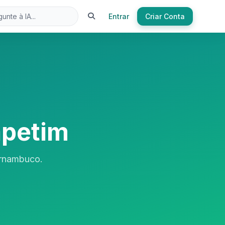
Entrar
Criar Conta
apetim
ernambuco.