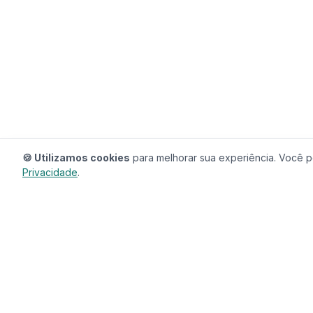
🍪 Utilizamos cookies
para melhorar sua experiência. Você po
Privacidade
.
RedeCasas
O ecossistema completo para sua casa.
Imóveis, profissionais, decoração e tudo que