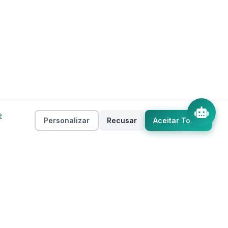
e
Personalizar
Recusar
Aceitar Todos
Empresa
as
Sobre
ento
Estados
Taxas
Regiões