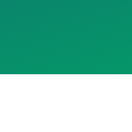
Assistente RedeCasas
online