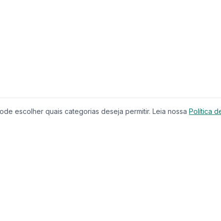
de escolher quais categorias deseja permitir. Leia nossa
Política d
Produtos
Serviços
Imóveis à Venda
Calculador
Casas
Financiam
Condomínios
Comparar 