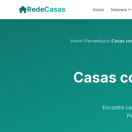
Pular para o conteúdo principal
RedeCasas
Início
Imóveis
Home
Pernambuco
Casas co
Casas c
Encontre ca
Pe