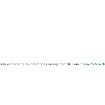
de escolher quais categorias deseja permitir. Leia nossa
Política d
Produtos
Serviços
Imóveis à Venda
Calculador