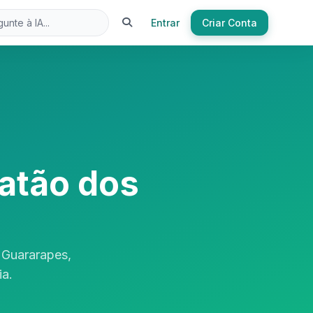
Entrar
Criar Conta
atão dos
 Guararapes,
ia.