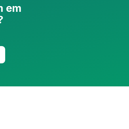
m em
?
Assistente RedeCasas
online