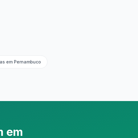
rias em Pernambuco
m em