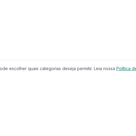
de escolher quais categorias deseja permitir. Leia nossa
Política d
Produtos
Serviços
Imóveis à Venda
Calculador
Casas
Financiam
Condomínios
Comparar 