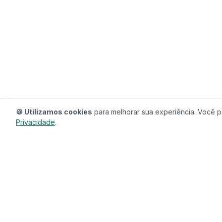
🍪 Utilizamos cookies
para melhorar sua experiência. Você po
Privacidade
.
RedeCasas
O ecossistema completo para sua casa.
Imóveis, profissionais, decoração e tudo que