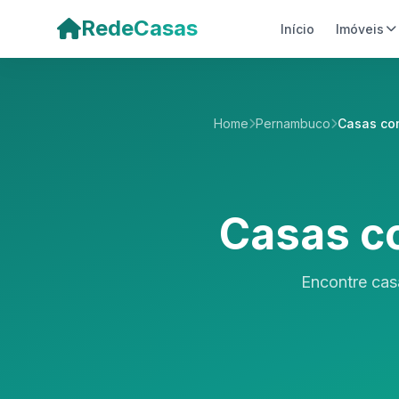
Pular para o conteúdo principal
RedeCasas
Início
Imóveis
Home
Pernambuco
Casas co
Casas c
Encontre cas