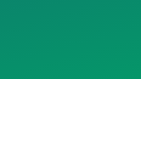
Assistente RedeCasas
online