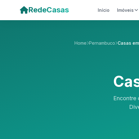
Pular para o conteúdo principal
RedeCasas
Início
Imóveis
Home
Pernambuco
Casas em
Cas
Encontre 
Div