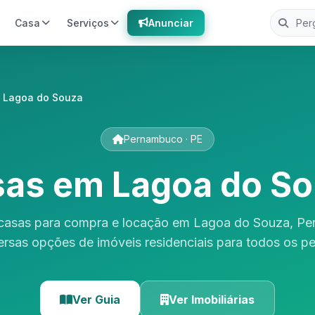
Casa
Serviços
Anunciar
 Lagoa do Souza
Pernambuco · PE
as em Lagoa do S
casas para compra e locação em Lagoa do Souza, P
ersas opções de imóveis residenciais para todos os per
Ver Guia
Ver Imobiliárias