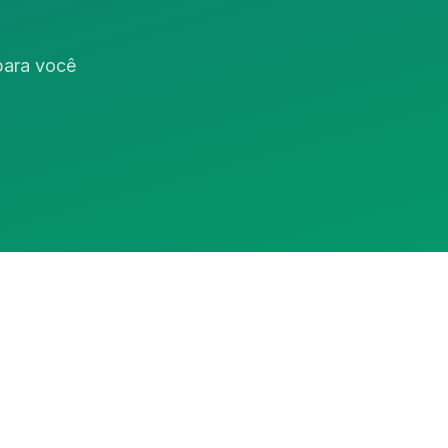
 para você
Assistente RedeCasas
online