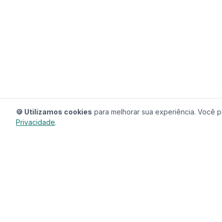
🍪 Utilizamos cookies
para melhorar sua experiência. Você po
Privacidade
.
RedeCasas
O ecossistema completo para sua casa.
Imóveis, profissionais, decoração e tudo que