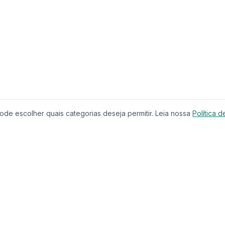
de escolher quais categorias deseja permitir. Leia nossa
Política d
Produtos
Serviços
Imóveis à Venda
Calculador
Casas
Financiam
Condomínios
Comparar 