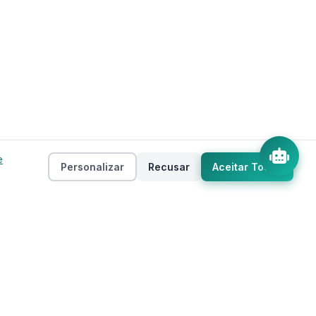
e
Personalizar
Recusar
Aceitar Todos
Empresa
as
Sobre
ento
Estados
Taxas
Regiões