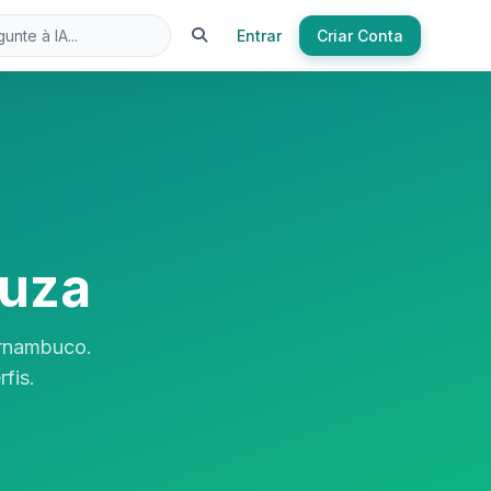
Entrar
Criar Conta
ouza
ernambuco.
fis.