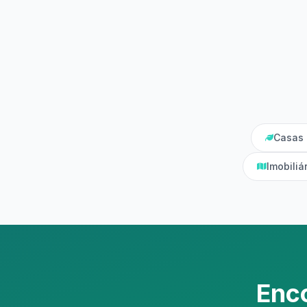
Casas 
Imobili
Enc