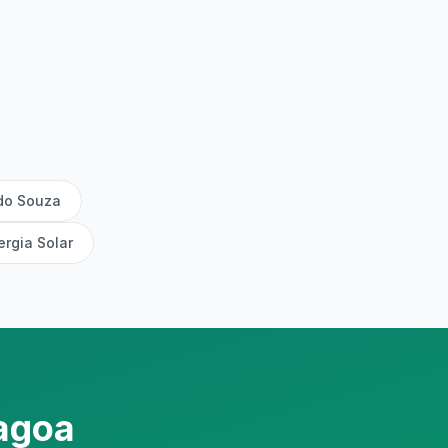
do Souza
ergia Solar
agoa