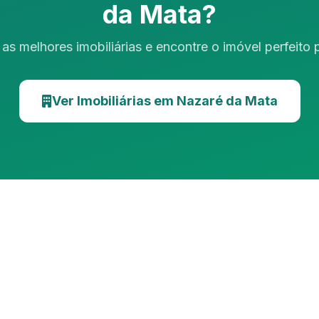
da Mata?
as melhores imobiliárias e encontre o imóvel perfeito
Ver Imobiliárias em Nazaré da Mata