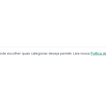
de escolher quais categorias deseja permitir. Leia nossa
Política d
Produtos
Serviços
Imóveis à Venda
Calculador
Casas
Financiam
Condomínios
Comparar 