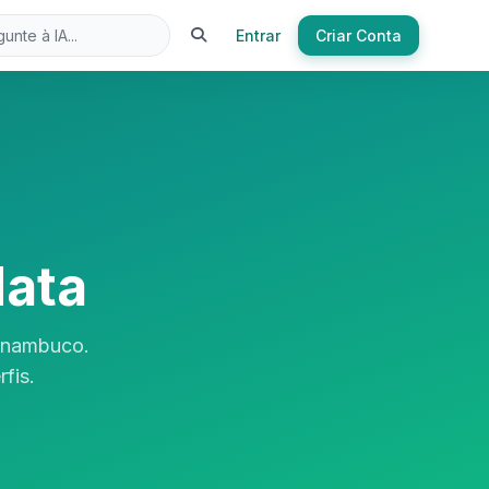
Entrar
Criar Conta
Mata
rnambuco.
fis.