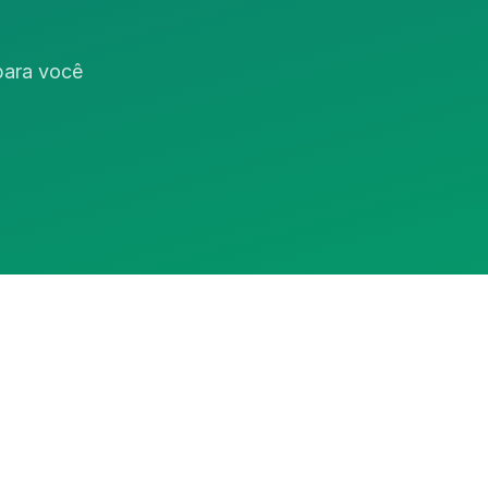
 para você
Assistente RedeCasas
online