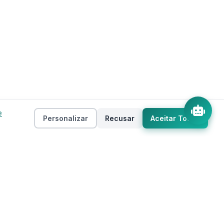
e
Personalizar
Recusar
Aceitar Todos
Empresa
as
Sobre
ento
Estados
Taxas
Regiões