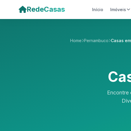
Pular para o conteúdo principal
RedeCasas
Início
Imóveis
Home
Pernambuco
Casas em
Cas
Encontre
Div