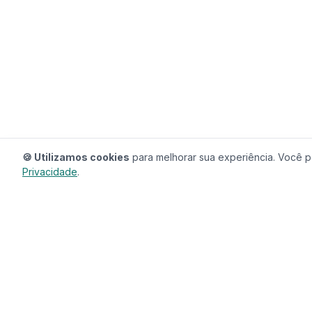
🍪 Utilizamos cookies
para melhorar sua experiência. Você po
Privacidade
.
RedeCasas
O ecossistema completo para sua casa.
Imóveis, profissionais, decoração e tudo que