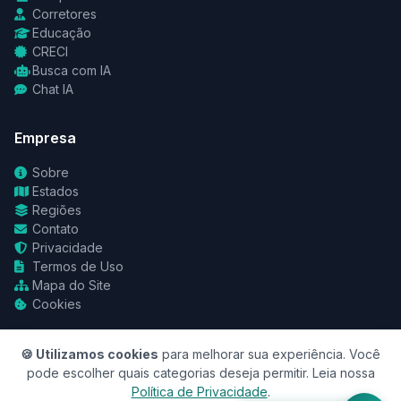
Corretores
Educação
CRECI
Busca com IA
Chat IA
Empresa
Sobre
Estados
Regiões
Contato
Privacidade
Termos de Uso
Mapa do Site
Cookies
🍪 Utilizamos cookies
para melhorar sua experiência. Você
pode escolher quais categorias deseja permitir. Leia nossa
Política de Privacidade
.
© 2026 RedeCasas. Todos os direitos reservados.