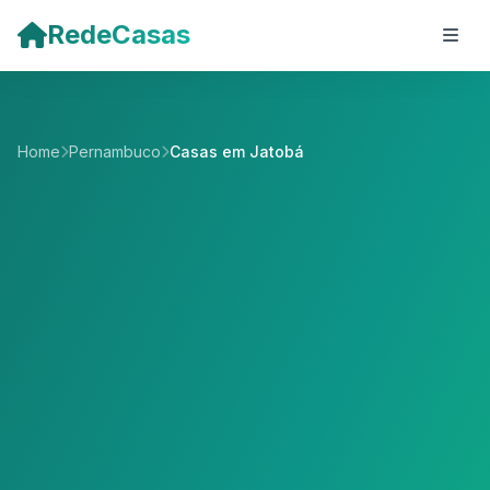
Pular para o conteúdo principal
RedeCasas
Home
Pernambuco
Casas em Jatobá