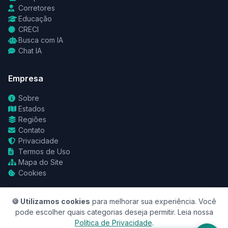
Corretores
Educação
CRECI
Busca com IA
Chat IA
Empresa
Sobre
Estados
Regiões
Contato
Privacidade
Termos de Uso
Mapa do Site
Cookies
🍪 Utilizamos cookies
para melhorar sua experiência. Você
pode escolher quais categorias deseja permitir. Leia nossa
Política de Privacidade
.
© 2026 RedeCasas. Todos os direitos reservados.