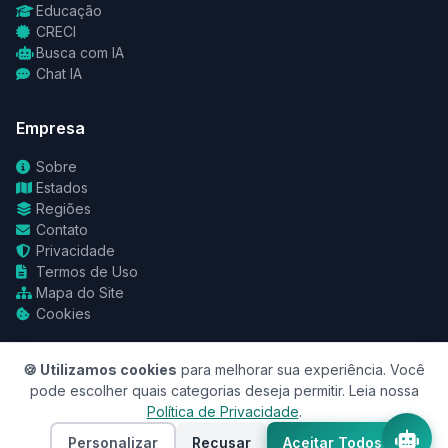
Educação
CRECI
Busca com IA
Chat IA
Empresa
Sobre
Estados
Regiões
Contato
Privacidade
Termos de Uso
Mapa do Site
Cookies
🍪 Utilizamos cookies
para melhorar sua experiência. Você
pode escolher quais categorias deseja permitir. Leia nossa
Política de Privacidade
.
© 2026 RedeCasas. Todos os direitos reservados.
Política de Privacidade
Termos de Uso
Mapa do Site
Personalizar
Recusar
Aceitar Todos