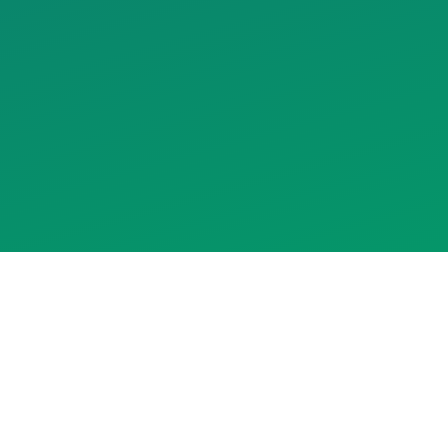
Assistente RedeCasas
online