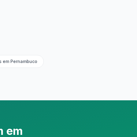
as em Pernambuco
m em