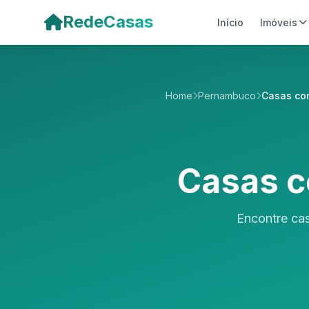
Pular para o conteúdo principal
RedeCasas
Início
Imóveis
Home
Pernambuco
Casas co
Casas 
Encontre ca