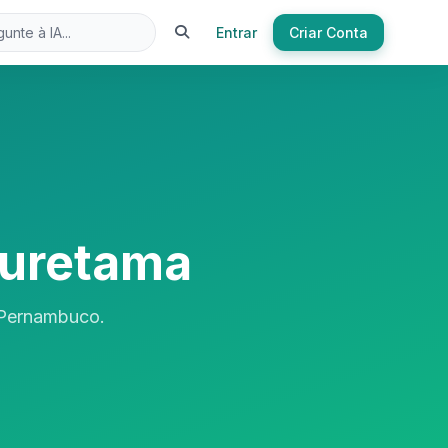
Entrar
Criar Conta
uretama
 Pernambuco.