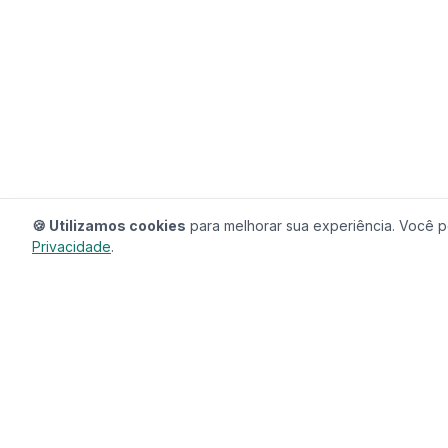
🍪 Utilizamos cookies
para melhorar sua experiência. Você po
Privacidade
.
RedeCasas
O ecossistema completo para sua casa.
Imóveis, profissionais, decoração e tudo que