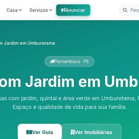
Casa
Serviços
Anunciar
m Jardim em Umburetama
Pernambuco · PE
com Jardim em Umb
sas com jardim, quintal e área verde em Umburetama,
Espaço e qualidade de vida para sua família.
Ver Guia
Ver Imobiliárias