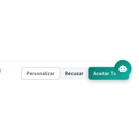
e
Personalizar
Recusar
Aceitar Todos
Empresa
as
Sobre
ento
Estados
Taxas
Regiões