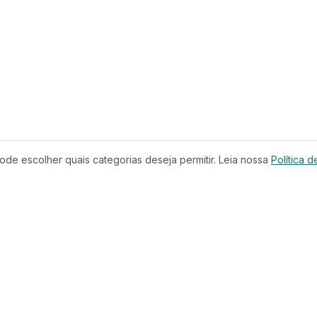
de escolher quais categorias deseja permitir. Leia nossa
Política d
Produtos
Serviços
Imóveis à Venda
Calculador
Casas
Financiam
Condomínios
Comparar 