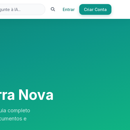
Entrar
Criar Conta
rra Nova
uia completo
ocumentos e