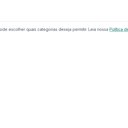
de escolher quais categorias deseja permitir. Leia nossa
Política d
Produtos
Serviços
Imóveis à Venda
Calculador
Casas
Financiam
Condomínios
Comparar 
Lançamentos
Corretores
Terrenos
Educação
Imóveis de Luxo
CRECI
Investimentos
Busca com
Casa & Jardim
Chat IA
Casa & Decoração