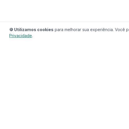
🍪 Utilizamos cookies
para melhorar sua experiência. Você po
Privacidade
.
RedeCasas
O ecossistema completo para sua casa.
Imóveis, profissionais, decoração e tudo que
seu lar precisa em um só lugar.