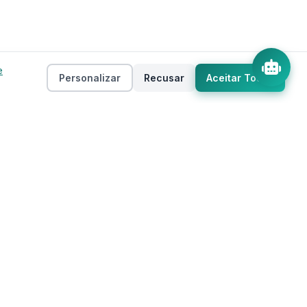
e
Personalizar
Recusar
Aceitar Todos
Empresa
as
Sobre
ento
Estados
Taxas
Regiões
Contato
Privacidade
Termos de Uso
 IA
Mapa do Site
Cookies