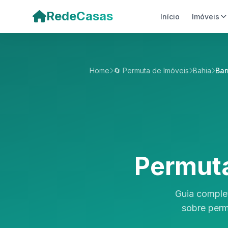
Pular para o conteúdo principal
RedeCasas
Início
Imóveis
Home
🔄 Permuta de Imóveis
Bahia
Bar
Permuta
Guia comple
sobre perm