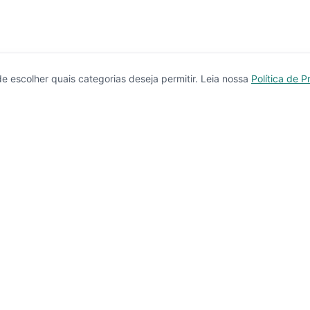
 escolher quais categorias deseja permitir. Leia nossa
Política de P
Produtos
Serviços
Imóveis à Venda
Calculador
Casas
Financiam
Condomínios
Comparar 
Lançamentos
Corretores
Terrenos
Educação
Imóveis de Luxo
CRECI
Investimentos
Busca com
Casa & Jardim
Chat IA
Casa & Decoração