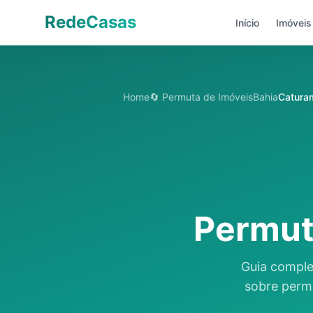
Pular para o conteúdo principal
RedeCasas
Início
Imóveis
Home
🔄 Permuta de Imóveis
Bahia
Catura
Permut
Guia comple
sobre perm