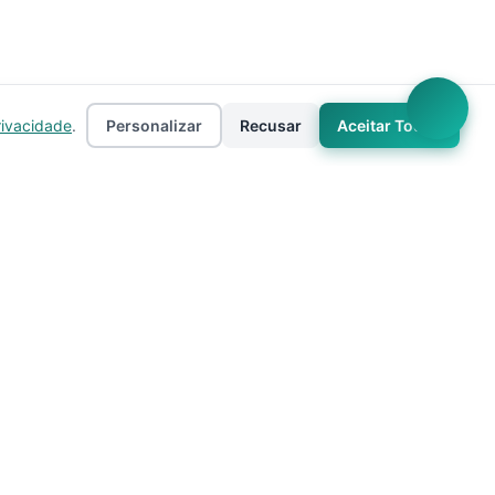
rivacidade
.
Personalizar
Recusar
Aceitar Todos
Empresa
as
Sobre
ento
Estados
Taxas
Regiões
Contato
Privacidade
Termos de Uso
 IA
Mapa do Site
Cookies