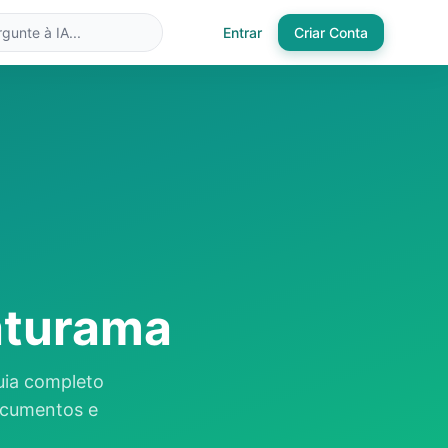
Entrar
Criar Conta
aturama
uia completo
ocumentos e