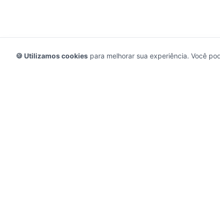
🍪 Utilizamos cookies
para melhorar sua experiência. Você pode
RedeCasas
O ecossistema completo para sua casa.
Imóveis, profissionais, decoração e tudo que
seu lar precisa em um só lugar.