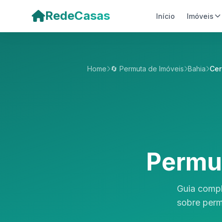
Pular para o conteúdo principal
RedeCasas
Início
Imóveis
Home
🔄 Permuta de Imóveis
Bahia
Cer
Permu
Guia compl
sobre perm