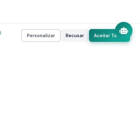
e
Personalizar
Recusar
Aceitar Todos
Empresa
as
Sobre
ento
Estados
Taxas
Regiões
Contato
Privacidade
Termos de Uso
 IA
Mapa do Site
Cookies