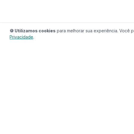
🍪 Utilizamos cookies
para melhorar sua experiência. Você po
Privacidade
.
RedeCasas
O ecossistema completo para sua casa.
Imóveis, profissionais, decoração e tudo que
seu lar precisa em um só lugar.