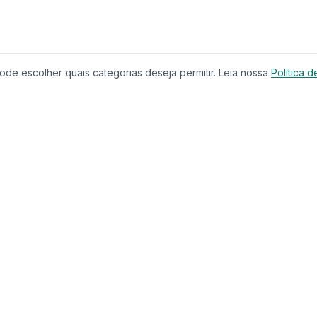
de escolher quais categorias deseja permitir. Leia nossa
Política d
Produtos
Serviços
Imóveis à Venda
Calculador
Casas
Financiam
Condomínios
Comparar 
Lançamentos
Corretores
Terrenos
Educação
Imóveis de Luxo
CRECI
Investimentos
Busca com
Casa & Jardim
Chat IA
Casa & Decoração