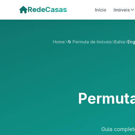
Pular para o conteúdo principal
RedeCasas
Início
Imóveis
Home
🔄 Permuta de Imóveis
Bahia
Eng
Permuta
Guia complet