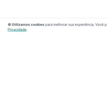
🍪 Utilizamos cookies
para melhorar sua experiência. Você po
Privacidade
.
RedeCasas
O ecossistema completo para sua casa.
Imóveis, profissionais, decoração e tudo que
seu lar precisa em um só lugar.