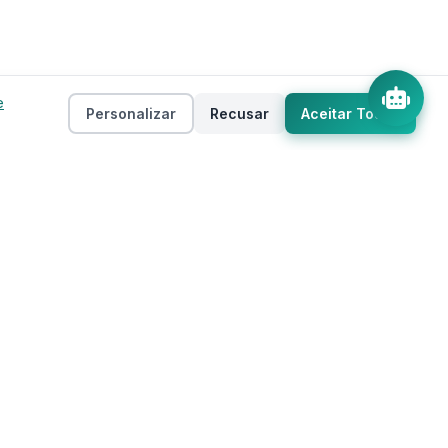
e
Personalizar
Recusar
Aceitar Todos
Empresa
as
Sobre
ento
Estados
Taxas
Regiões
Contato
Privacidade
Termos de Uso
 IA
Mapa do Site
Cookies