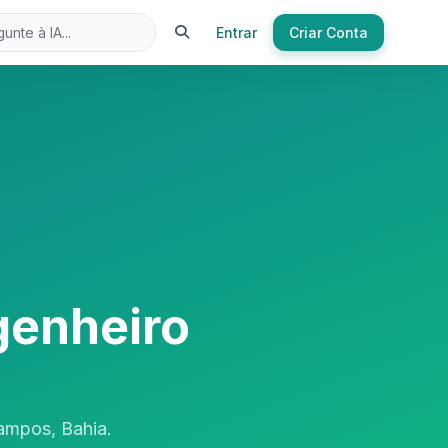
Entrar
Criar Conta
genheiro
ampos, Bahia.