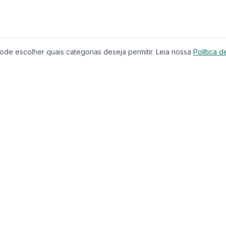
de escolher quais categorias deseja permitir. Leia nossa
Política d
Produtos
Serviços
Imóveis à Venda
Calculador
Casas
Financiam
Condomínios
Comparar 
Lançamentos
Corretores
Terrenos
Educação
Imóveis de Luxo
CRECI
Investimentos
Busca com
Casa & Jardim
Chat IA
Casa & Decoração