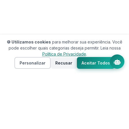
🍪 Utilizamos cookies
para melhorar sua experiência. Você
pode escolher quais categorias deseja permitir. Leia nossa
Política de Privacidade
.
Personalizar
Recusar
Aceitar Todos
Assistente RedeCasas
online
RedeCasas
O ecossistema completo para sua casa.
Imóveis, profissionais, decoração e tudo que
seu lar precisa em um só lugar.