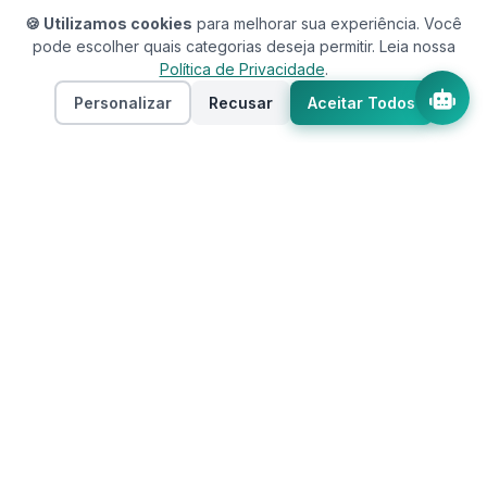
🍪 Utilizamos cookies
para melhorar sua experiência. Você
pode escolher quais categorias deseja permitir. Leia nossa
Política de Privacidade
.
Personalizar
Recusar
Aceitar Todos
Assistente RedeCasas
online
RedeCasas
O ecossistema completo para sua casa.
Imóveis, profissionais, decoração e tudo que
seu lar precisa em um só lugar.