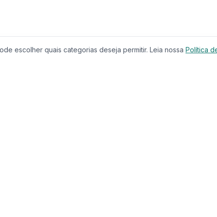
de escolher quais categorias deseja permitir. Leia nossa
Política d
Produtos
Serviços
Imóveis à Venda
Calculador
Casas
Financiam
Condomínios
Comparar 
Lançamentos
Corretores
Terrenos
Educação
Imóveis de Luxo
CRECI
Investimentos
Busca com
Casa & Jardim
Chat IA
Casa & Decoração