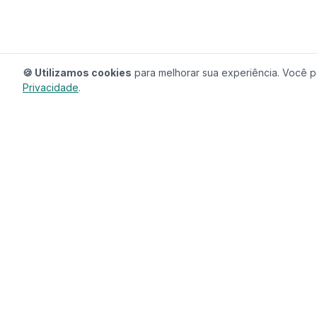
🍪 Utilizamos cookies
para melhorar sua experiência. Você po
Privacidade
.
RedeCasas
O ecossistema completo para sua casa.
Imóveis, profissionais, decoração e tudo que
seu lar precisa em um só lugar.