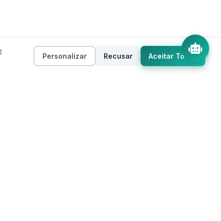
e
Personalizar
Recusar
Aceitar Todos
Empresa
as
Sobre
ento
Estados
Taxas
Regiões
Contato
Privacidade
Termos de Uso
 IA
Mapa do Site
Cookies