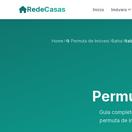
Pular para o conteúdo principal
RedeCasas
Início
Imóveis
Home
🔄 Permuta de Imóveis
Bahia
Ita
Permu
Guia complet
permuta de i