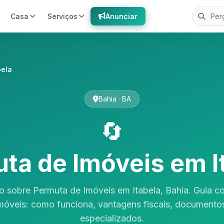
Casa
Serviços
Anunciar
bela
Bahia · BA
🔄
ta de Imóveis em I
o sobre Permuta de Imóveis em Itabela, Bahia. Guia c
móveis: como funciona, vantagens fiscais, documentos
especializados.