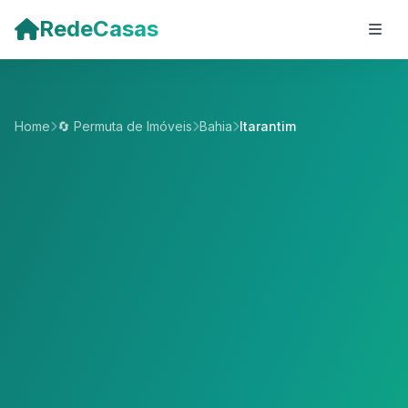
Pular para o conteúdo principal
RedeCasas
Home
🔄 Permuta de Imóveis
Bahia
Itarantim