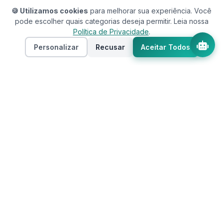
🍪 Utilizamos cookies
para melhorar sua experiência. Você
pode escolher quais categorias deseja permitir. Leia nossa
Política de Privacidade
.
Personalizar
Recusar
Aceitar Todos
Assistente RedeCasas
online
RedeCasas
O ecossistema completo para sua casa.
Imóveis, profissionais, decoração e tudo que
seu lar precisa em um só lugar.