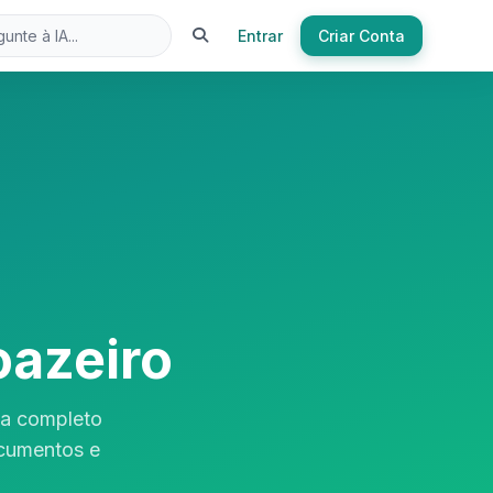
Entrar
Criar Conta
oazeiro
ia completo
ocumentos e