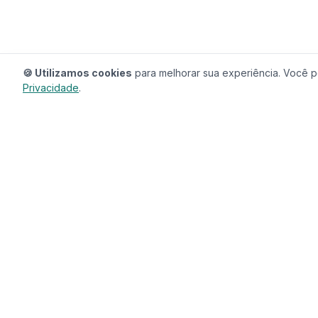
🍪 Utilizamos cookies
para melhorar sua experiência. Você po
Privacidade
.
RedeCasas
O ecossistema completo para sua casa.
Imóveis, profissionais, decoração e tudo que
seu lar precisa em um só lugar.