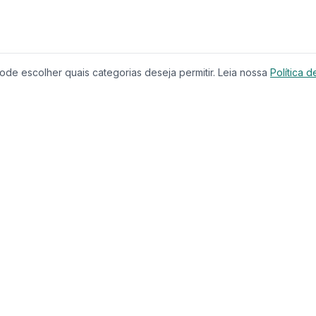
de escolher quais categorias deseja permitir. Leia nossa
Política d
Produtos
Serviços
Imóveis à Venda
Calculador
Casas
Financiam
Condomínios
Comparar 
Lançamentos
Corretores
Terrenos
Educação
Imóveis de Luxo
CRECI
Investimentos
Busca com
Casa & Jardim
Chat IA
Casa & Decoração