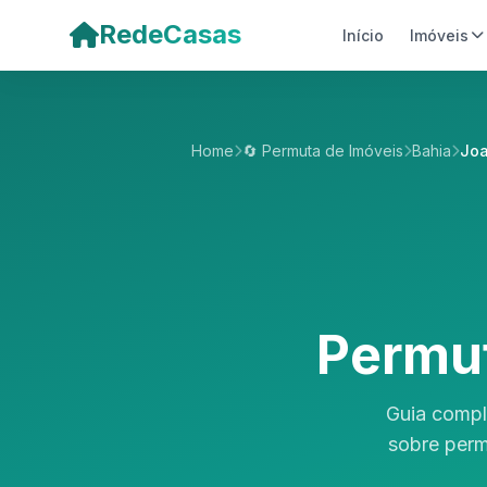
Pular para o conteúdo principal
RedeCasas
Início
Imóveis
Home
🔄 Permuta de Imóveis
Bahia
Joa
Permut
Guia compl
sobre perm