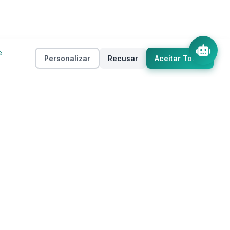
e
Personalizar
Recusar
Aceitar Todos
Empresa
as
Sobre
ento
Estados
Taxas
Regiões
Contato
Privacidade
Termos de Uso
 IA
Mapa do Site
Cookies