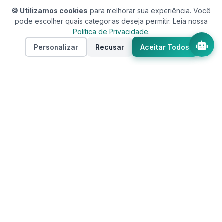
🍪 Utilizamos cookies
para melhorar sua experiência. Você
pode escolher quais categorias deseja permitir. Leia nossa
Política de Privacidade
.
Personalizar
Recusar
Aceitar Todos
Assistente RedeCasas
online
RedeCasas
O ecossistema completo para sua casa.
Imóveis, profissionais, decoração e tudo que
seu lar precisa em um só lugar.