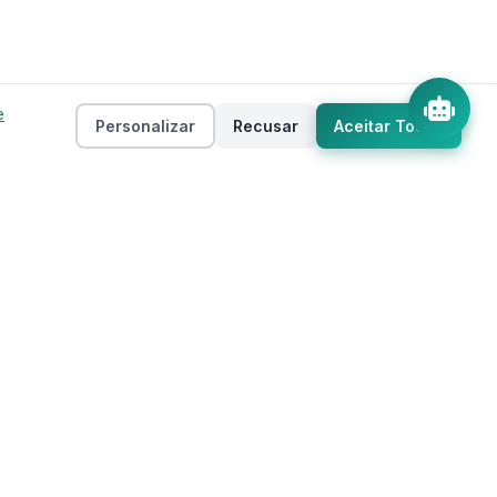
e
Personalizar
Recusar
Aceitar Todos
Empresa
as
Sobre
ento
Estados
Taxas
Regiões
Contato
Privacidade
Termos de Uso
 IA
Mapa do Site
Cookies