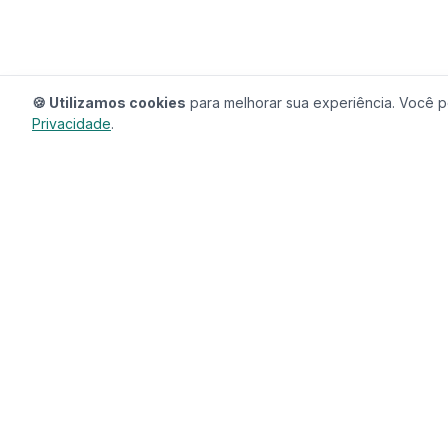
🍪 Utilizamos cookies
para melhorar sua experiência. Você po
Privacidade
.
RedeCasas
O ecossistema completo para sua casa.
Imóveis, profissionais, decoração e tudo que
seu lar precisa em um só lugar.