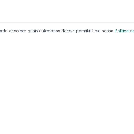
de escolher quais categorias deseja permitir. Leia nossa
Política d
Produtos
Serviços
Imóveis à Venda
Calculador
Casas
Financiam
Condomínios
Comparar 
Lançamentos
Corretores
Terrenos
Educação
Imóveis de Luxo
CRECI
Investimentos
Busca com
Casa & Jardim
Chat IA
Casa & Decoração