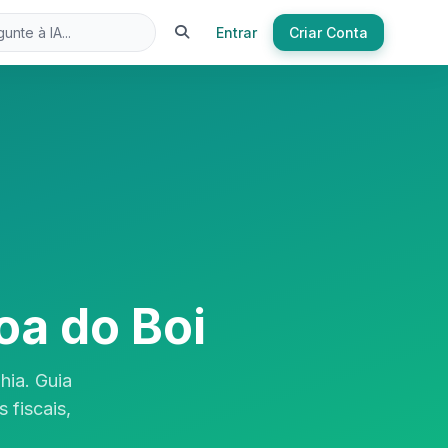
Entrar
Criar Conta
oa do Boi
hia. Guia
 fiscais,