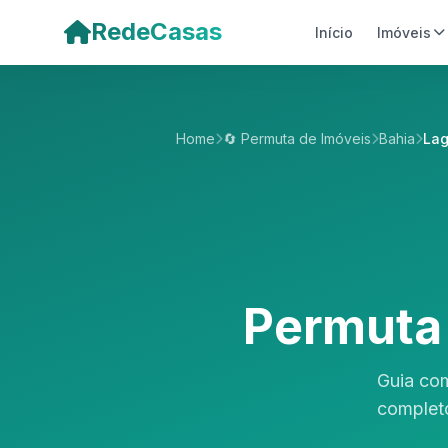
Pular para o conteúdo principal
RedeCasas
Início
Imóveis
Home
🔄 Permuta de Imóveis
Bahia
Lag
Permuta 
Guia com
completo