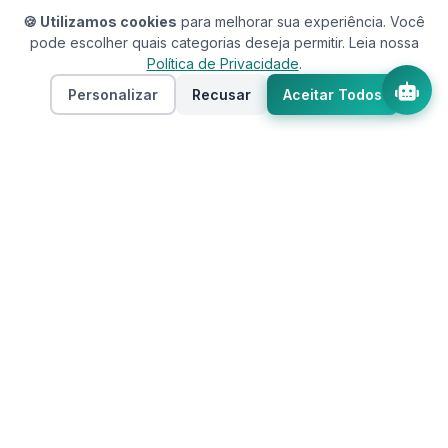
🍪 Utilizamos cookies
para melhorar sua experiência. Você
pode escolher quais categorias deseja permitir. Leia nossa
Política de Privacidade
.
Personalizar
Recusar
Aceitar Todos
Assistente RedeCasas
online
RedeCasas
O ecossistema completo para sua casa.
Imóveis, profissionais, decoração e tudo que
seu lar precisa em um só lugar.