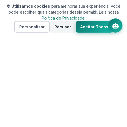
🍪 Utilizamos cookies
para melhorar sua experiência. Você
pode escolher quais categorias deseja permitir. Leia nossa
Política de Privacidade
.
Personalizar
Recusar
Aceitar Todos
Assistente RedeCasas
online
RedeCasas
O ecossistema completo para sua casa.
Imóveis, profissionais, decoração e tudo que
seu lar precisa em um só lugar.