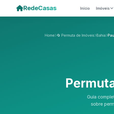
Pular para o conteúdo principal
RedeCasas
Início
Imóveis
Home
🔄 Permuta de Imóveis
Bahia
Pau
Permuta
Guia complet
sobre perm