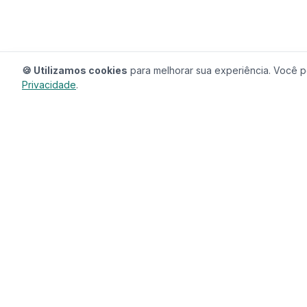
🍪 Utilizamos cookies
para melhorar sua experiência. Você po
Privacidade
.
RedeCasas
O ecossistema completo para sua casa.
Imóveis, profissionais, decoração e tudo que
seu lar precisa em um só lugar.