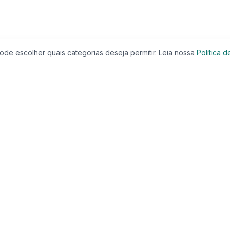
de escolher quais categorias deseja permitir. Leia nossa
Política d
Produtos
Serviços
Imóveis à Venda
Calculador
Casas
Financiam
Condomínios
Comparar 
Lançamentos
Corretores
Terrenos
Educação
Imóveis de Luxo
CRECI
Investimentos
Busca com
Casa & Jardim
Chat IA
Casa & Decoração