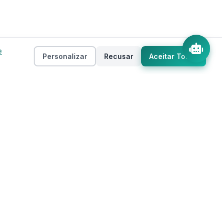
e
Personalizar
Recusar
Aceitar Todos
Empresa
as
Sobre
ento
Estados
Taxas
Regiões
Contato
Privacidade
Termos de Uso
 IA
Mapa do Site
Cookies