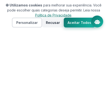
🍪 Utilizamos cookies
para melhorar sua experiência. Você
pode escolher quais categorias deseja permitir. Leia nossa
Política de Privacidade
.
Personalizar
Recusar
Aceitar Todos
Assistente RedeCasas
online
RedeCasas
O ecossistema completo para sua casa.
Imóveis, profissionais, decoração e tudo que
seu lar precisa em um só lugar.