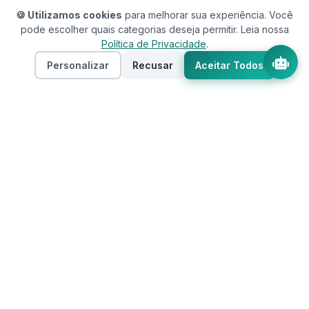
🍪 Utilizamos cookies
para melhorar sua experiência. Você
pode escolher quais categorias deseja permitir. Leia nossa
Política de Privacidade
.
Personalizar
Recusar
Aceitar Todos
Assistente RedeCasas
online
RedeCasas
O ecossistema completo para sua casa.
Imóveis, profissionais, decoração e tudo que
seu lar precisa em um só lugar.