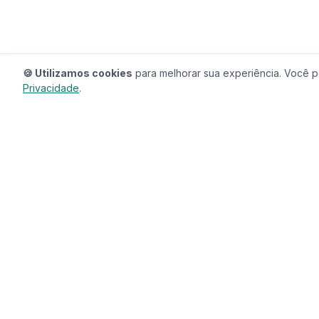
🍪 Utilizamos cookies
para melhorar sua experiência. Você po
Privacidade
.
RedeCasas
O ecossistema completo para sua casa.
Imóveis, profissionais, decoração e tudo que
seu lar precisa em um só lugar.