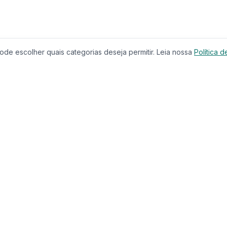
de escolher quais categorias deseja permitir. Leia nossa
Política d
Produtos
Serviços
Imóveis à Venda
Calculador
Casas
Financiam
Condomínios
Comparar 
Lançamentos
Corretores
Terrenos
Educação
Imóveis de Luxo
CRECI
Investimentos
Busca com
Casa & Jardim
Chat IA
Casa & Decoração