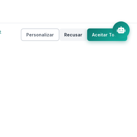
e
Personalizar
Recusar
Aceitar Todos
Empresa
as
Sobre
ento
Estados
Taxas
Regiões
Contato
Privacidade
Termos de Uso
 IA
Mapa do Site
Cookies