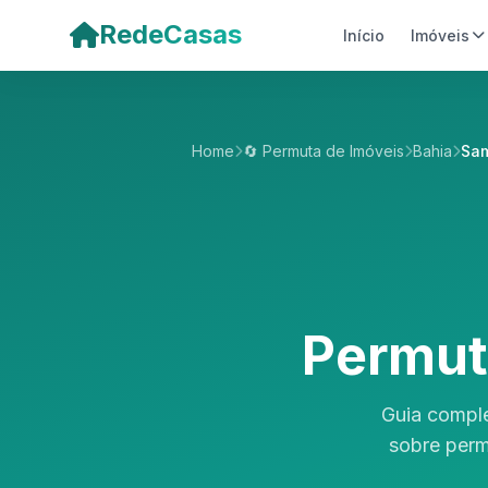
Pular para o conteúdo principal
RedeCasas
Início
Imóveis
Home
🔄 Permuta de Imóveis
Bahia
Sa
Permut
Guia compl
sobre perm