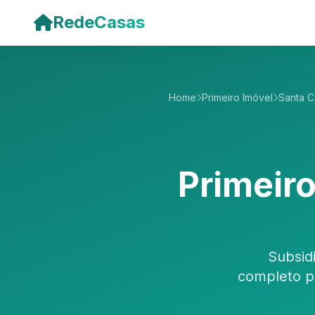
Pular para o conteúdo principal
RedeCasas
Home
Primeiro Imóvel
Santa C
Primeir
Subsid
completo pa