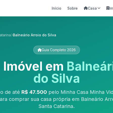
Início
Sobre
Casa
I
atarina
Balneário Arroio do Silva
Guia Completo 2026
o Imóvel em
Balneár
do Silva
io de até
R$ 47.500
pelo Minha Casa Minha Vid
ra comprar sua casa própria em Balneário Arro
Santa Catarina.