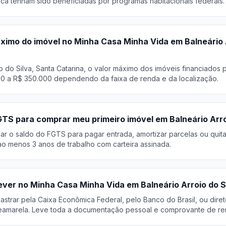
ca tenham sido beneficiadas por programas habitacionais federais.
áximo do imóvel no Minha Casa Minha Vida em Balneário 
o do Silva, Santa Catarina, o valor máximo dos imóveis financiados
00 a R$ 350.000 dependendo da faixa de renda e da localização.
GTS para comprar meu primeiro imóvel em Balneário Arro
r o saldo do FGTS para pagar entrada, amortizar parcelas ou quita
o menos 3 anos de trabalho com carteira assinada.
ver no Minha Casa Minha Vida em Balneário Arroio do S
trar pela Caixa Econômica Federal, pelo Banco do Brasil, ou diret
eamarela. Leve toda a documentação pessoal e comprovante de re