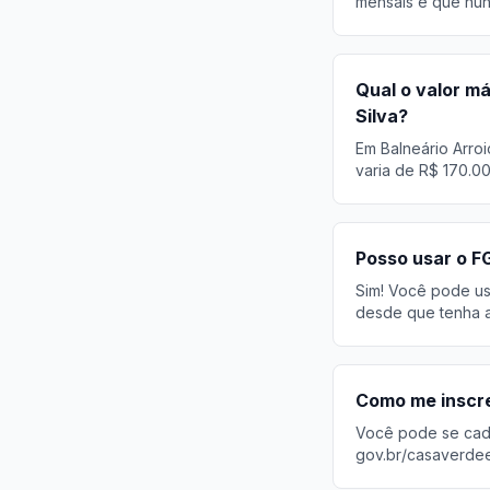
mensais e que nun
Qual o valor m
Silva?
Em Balneário Arroi
varia de R$ 170.0
Posso usar o F
Sim! Você pode usa
desde que tenha a
Como me inscre
Você pode se cadas
gov.br/casaverde