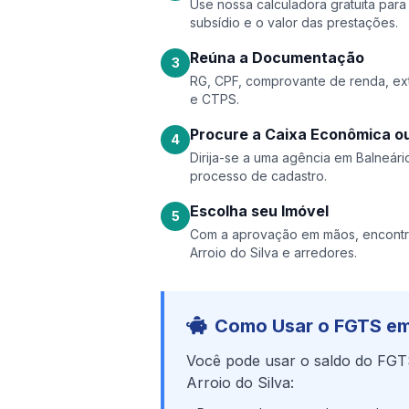
Use nossa calculadora gratuita par
subsídio e o valor das prestações.
Reúna a Documentação
3
RG, CPF, comprovante de renda, ext
e CTPS.
Procure a Caixa Econômica ou
4
Dirija-se a uma agência em Balneário 
processo de cadastro.
Escolha seu Imóvel
5
Com a aprovação em mãos, encontre
Arroio do Silva e arredores.
Como Usar o FGTS em 
Você pode usar o saldo do FGT
Arroio do Silva: