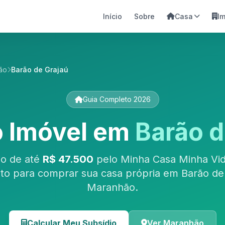
Início
Sobre
Casa
I
ão
Barão de Grajaú
Guia Completo 2026
o Imóvel em
Barão d
io de até
R$ 47.500
pelo Minha Casa Minha Vid
to para comprar sua casa própria em Barão de 
Maranhão.
Calcular Meu Subsídio
Ver Maranhão