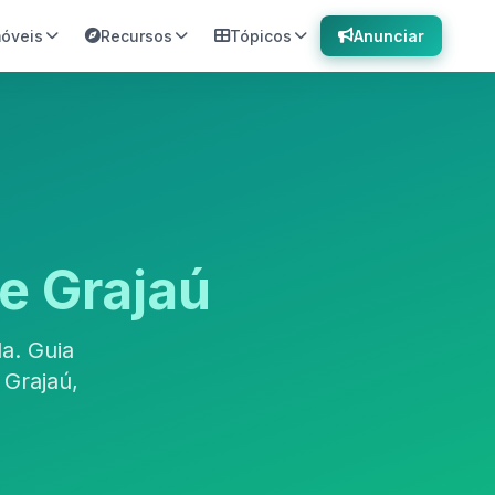
móveis
Recursos
Tópicos
Anunciar
e Grajaú
a. Guia
Grajaú,