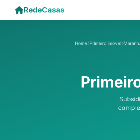
Pular para o conteúdo principal
RedeCasas
Home
Primeiro Imóvel
Maranh
Primeir
Subsid
comple