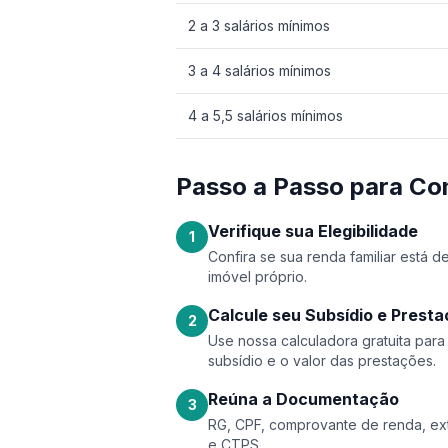
2 a 3 salários mínimos
3 a 4 salários mínimos
4 a 5,5 salários mínimos
Passo a Passo para Co
Verifique sua Elegibilidade
1
Confira se sua renda familiar está 
imóvel próprio.
Calcule seu Subsídio e Prest
2
Use nossa calculadora gratuita par
subsídio e o valor das prestações.
Reúna a Documentação
3
RG, CPF, comprovante de renda, ext
e CTPS.