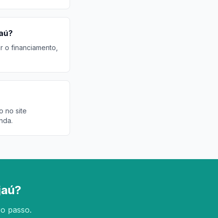
jaú?
r o financiamento,
o no site
nda.
jaú?
ro passo.