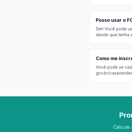
Posso usar o F
Sim! Você pode usa
desde que tenha a
Como me inscre
Você pode se cadas
gov.br/casaverde
Pro
Calcule 