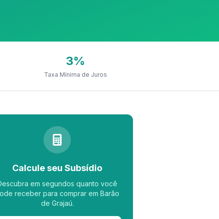
3%
Taxa Mínima de Juros
Calcule seu Subsídio
Descubra em segundos quanto você
ode receber para comprar em Barão
de Grajaú.